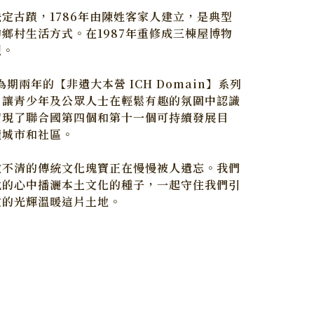
定古蹟，1786年由陳姓客家人建立，是典型
鄉村生活方式。在1987年重修成三棟屋博物
觀。
為期兩年的【非遺大本營 ICH Domain】系列
，讓青少年及公眾人士在輕鬆有趣的氛圍中認識
實現了聯合國第四個和第十一個可持續發展目
續城市和社區。
數不清的傳統文化瑰寶正在慢慢被人遺忘。我們
代的心中播灑本土文化的種子，一起守住我們引
文的光輝溫暖這片土地。